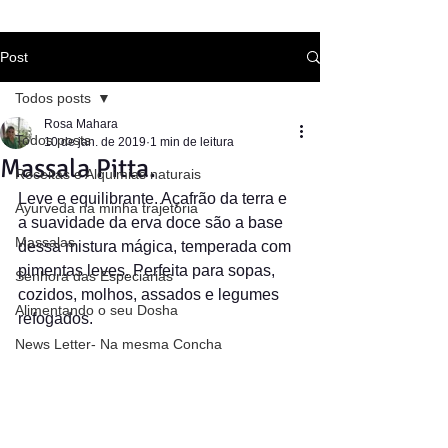
Post
Todos posts
Rosa Mahara
Todos posts
10 de jan. de 2019
1 min de leitura
Massala Pitta.
Receitas e Alquimias naturais
Leve e equilibrante. Açafrão da terra e 
Ayurveda na minha trajetória
a suavidade da erva doce são a base 
Massalas
dessa mistura mágica, temperada com 
pimentas leves. Perfeita para sopas, 
Senhora das Especiarias
cozidos, molhos, assados e legumes 
Alimentando o seu Dosha
refogados.
News Letter- Na mesma Concha