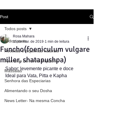
Post
Todos posts
Rosa Mahara
Todos posts
15 de mar. de 2019
1 min de leitura
Funcho(foeniculum vulgare
Receitas e Alquimias naturais
miller, shatapushpa)
Ayurveda na minha trajetória
Sabor: levemente picante e doce
Massalas
Ideal para Vata, Pitta e Kapha
Senhora das Especiarias
Alimentando o seu Dosha
News Letter- Na mesma Concha