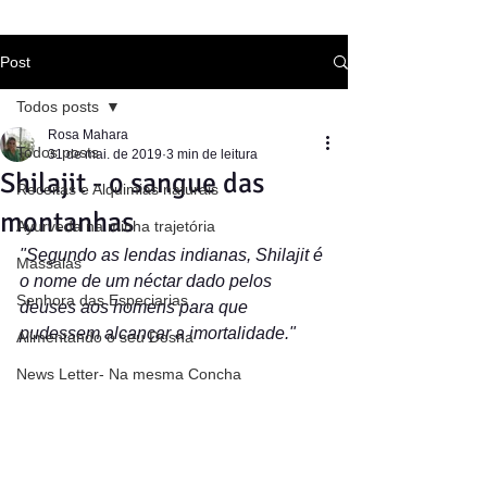
Post
Todos posts
Rosa Mahara
Todos posts
31 de mai. de 2019
3 min de leitura
Shilajit - o sangue das
Receitas e Alquimias naturais
montanhas
Ayurveda na minha trajetória
"Segundo as lendas indianas, Shilajit é 
Massalas
o nome de um néctar dado pelos 
Senhora das Especiarias
deuses aos homens para que 
pudessem alcançar a imortalidade."
Alimentando o seu Dosha
News Letter- Na mesma Concha