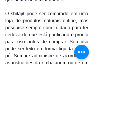
O shilajit pode ser comprado em uma 
loja de produtos naturais online, mas 
pesquise sempre com cuidado para ter 
certeza de que está purificado e pronto 
para uso antes de comprar. Seu uso 
pode ser feito em forma líquida ou em 
pó. Sempre administre de acordo com 
as instruções da embalagem ou de um 
nutricionista.
Se você comprou o líquido, dissolva 
uma porção do tamanho de um grão de 
arroz em água e beba de 1 a 3 vezes ao 
dia. Também pode tomar um Shilajit em 
pó duas vezes ao dia, diluído em leite.