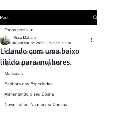
Post
Todos posts
Rosa Mahara
Todos posts
18 de abr. de 2022
3 min de leitura
Lidando com uma baixo
Receitas e Alquimias naturais
libido para mulheres.
Ayurveda na minha trajetória
Massalas
Senhora das Especiarias
Alimentando o seu Dosha
News Letter- Na mesma Concha