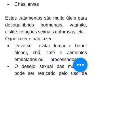
Chás, ervas
Estes tratamentos são muito úteis para 
desequilíbrios hormonais, vaginite, 
cistite, relações sexuais dolorosas, etc.
Oque fazer e não fazer:
Deve-se  evitar fumar e beber 
álcool, chá, café e alimentos 
embalados ou      processados
O desejo sexual das mulheres 
pode ser realçado pelo uso de 
frutas frescas,      sucos de frutas 
frescas, amêndoas, passas de uva, 
figos e ameixas
Uma boa alimentação nutritiva e 
equilibrada ajuda a reduzir a 
frigidez
A ingestão diária de leite morno na 
hora de dormir é boa