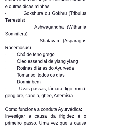
e outras dicas minhas:
·         
Gokshura ou Gokhru (Tribulus 
Terrestris)
·         
Ashwagandha (Withania 
Somnifera)
·         
Shatavari (Asparagus 
Racemosus) 
·         
Chá de feno grego
·         
Óleo essencial de ylang ylang
·         
Rotinas diárias do Ayurveda
·         
Tomar sol todos os dias
·         
Dormir bem
·         
Uvas passas, tâmara, figo, romã, 
gengibre, canela, ghee, Artemísia
Como funciona a conduta Ayurvédica:
Investigar a causa da frigidez é o 
primeiro passo. Uma vez que a causa 