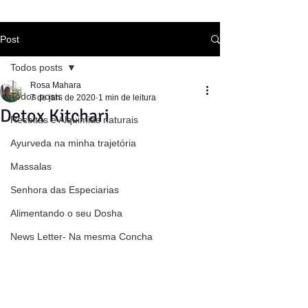
Post
Todos posts
Rosa Mahara
Todos posts
7 de jan. de 2020
1 min de leitura
Detox Kitchari
Receitas e Alquimias naturais
Ayurveda na minha trajetória
Massalas
Senhora das Especiarias
Alimentando o seu Dosha
News Letter- Na mesma Concha