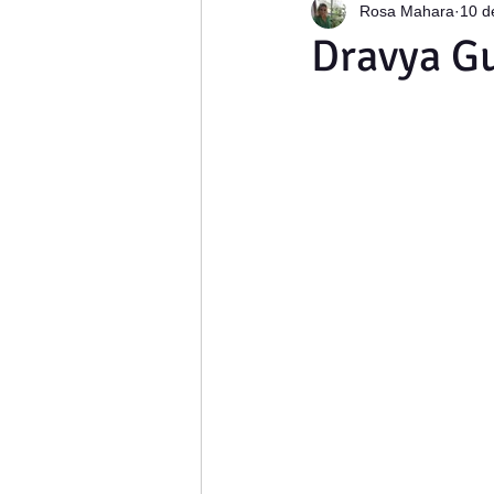
Rosa Mahara
10 d
News Letter- Na mesma Concha
Dravya Gu