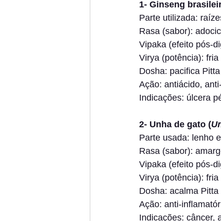
1- Ginseng brasileir
Parte utilizada: raíze
Rasa (sabor): adoci
Vipaka (efeito pós-di
Virya (potência): fria
Dosha: pacifica Pitta
Ação: antiácido, anti
Indicações: úlcera pé
2- Unha de gato (
Un
Parte usada: lenho 
Rasa (sabor): amar
Vipaka (efeito pós-di
Virya (potência): fria
Dosha: acalma Pitta
Ação: anti-inflamató
Indicações: câncer, a