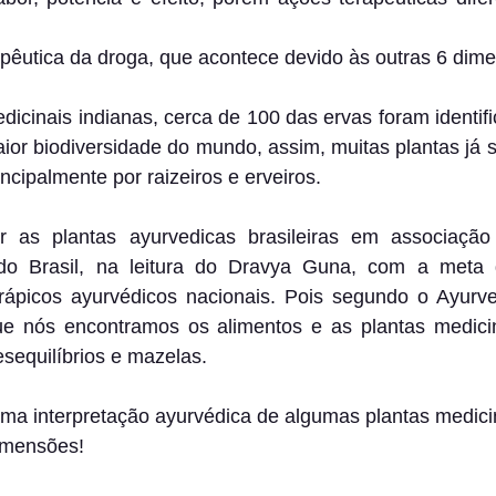
apêutica da droga, que acontece devido às outras 6 dim
icinais indianas, cerca de 100 das ervas foram identific
or biodiversidade do mundo, assim, muitas plantas já sã
ncipalmente por raizeiros e erveiros.
zar as plantas ayurvedicas brasileiras em associaçã
 do Brasil, na leitura do Dravya Guna, com a meta 
rápicos ayurvédicos nacionais. Pois segundo o Ayurve
e nós encontramos os alimentos e as plantas medici
esequilíbrios e mazelas.
ma interpretação ayurvédica de algumas plantas medicin
dimensões!