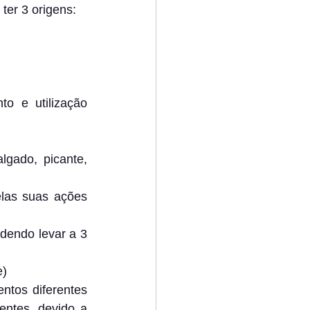
er 3 origens:
 e utilização 
gado, picante, 
las suas ações 
dendo levar a 3 
e)
tos diferentes 
ntes, devido a 