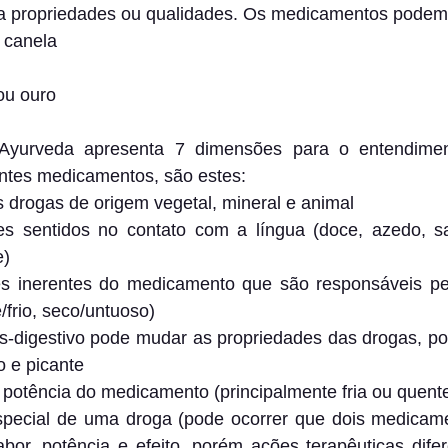
propriedades ou qualidades. Os medicamentos podem t
 canela
 ou ouro
Ayurveda apresenta 7 dimensões para o entendimento
ntes medicamentos, são estes:
as drogas de origem vegetal, mineral e animal
s sentidos no contato com a língua (doce, azedo, sal
e)
es inerentes do medicamento que são responsáveis pe
/frio, seco/untuoso)
ós-digestivo pode mudar as propriedades das drogas, po
o e picante
 potência do medicamento (principalmente fria ou quent
special de uma droga (pode ocorrer que dois medicamen
r, potência e efeito, porém ações terapêuticas difere