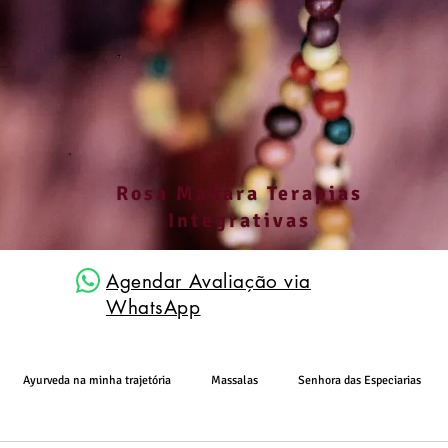
Rosa Mahara Terapias
Integrativas
Agendar Avaliação via
WhatsApp
Ayurveda na minha trajetória
Massalas
Senhora das Especiarias