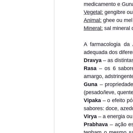
medicamento e Guna 
Vegetal:
 gengibre ou
Animal:
 ghee ou mel
Mineral:
 sal mineral
A farmacologia da 
adequada dos difere
Dravya
 – as distint
Rasa
 – os 6 sabore
amargo, adstringent
Guna
 – propriedad
(pesado/leve, quente
Vipaka
 – o efeito p
sabores: doce, azed
Virya 
– a energia ou
Prabhava
 – ação e
tenham o mesmo sabo