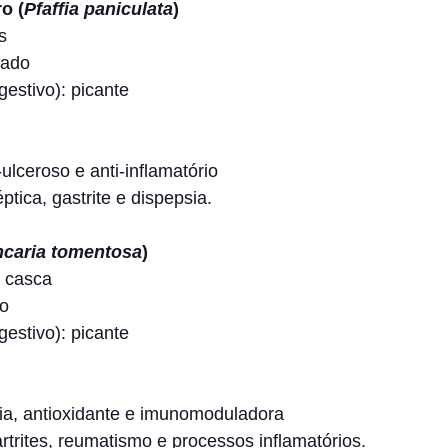
o (
Pfaffia paniculata
)
s
cado
gestivo): picante
-ulceroso e anti-inflamatório
ptica, gastrite e dispepsia.
caria tomentosa
)
e casca
go
gestivo): picante
ria, antioxidante e imunomoduladora
rtrites, reumatismo e processos inflamatórios. 