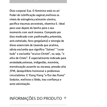
Óleo corporal Eva. O feminino está no ar! 
Poder de lubrificação vaginal,melhora os 
níveis de estrogênio,calmante uterino, 
pacifica traumas ancestrais, vitamina E. Ideal 
para usar depois do banho para o seu 
momento com você mesma. Composto por 
óleo medicado com yasthmadhu,artemísia, 
anis estrelado, feno grego(amo) e sinergia de 
óleos essenciais de lavanda que acalma, 
sálvia esclaréia que significa "Salveo" "curar 
tudo" e esclaréia “oculus Christi”, ou seja, “o 
olho de Cristo”. É especialmente indicado para 
ansiedade,estresse, indigestão, memória, 
menstruação ausente ou escassa, pressão alta 
,TPM, desiquilíbrio hormonal e problemas 
circulatórios. E Ylang Ylang "a flor das flores" 
Sedutor, melhora o libido, traz confiança e 
auto-valorização.
INFORMAÇÕES DO PRODUTO