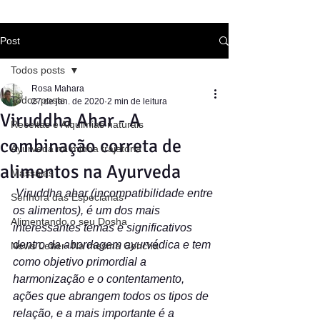
Post
Todos posts
Rosa Mahara
Todos posts
27 de jan. de 2020
2 min de leitura
Viruddha Ahar - A
Receitas e Alquimias naturais
combinação correta de
Ayurveda na minha trajetória
alimentos na Ayurveda
Massalas
 Viruddha ahar (incompatibilidade entre 
Senhora das Especiarias
os alimentos), é um dos mais 
Alimentando o seu Dosha
interessantes temas e significativos 
dentro da abordagem ayurvédica e tem 
News Letter- Na mesma Concha
como objetivo primordial a 
harmonização e o contentamento, 
ações que abrangem todos os tipos de 
relação, e a mais importante é a 