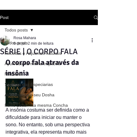
Post
Todos posts
Rosa Mahara
Todos posts
6 de jul.
2 min de leitura
SÉRIE | O CORPO FALA
Receitas e Alquimias naturais
O corpo fala através da 
Ayurveda na minha trajetória
insônia
Massalas
Senhora das Especiarias
Alimentando o seu Dosha
News Letter- Na mesma Concha
A insônia costuma ser definida como a 
dificuldade para iniciar ou manter o 
sono. No entanto, sob uma perspectiva 
integrativa, ela representa muito mais 