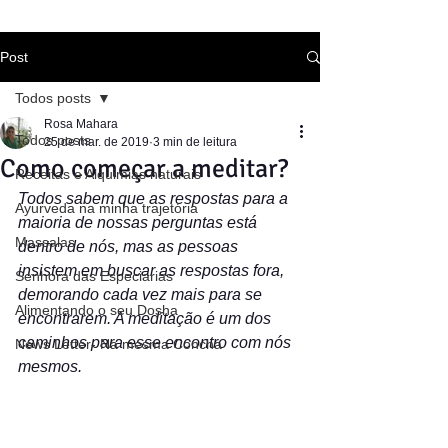
Post
Todos posts
Rosa Mahara
Todos posts
25 de mar. de 2019
3 min de leitura
Como começar a meditar?
Receitas e Alquimias naturais
Todos sabem que as respostas para a 
Ayurveda na minha trajetória
maioria de nossas perguntas está 
Massalas
dentro de nós, mas as pessoas 
insistem em buscar as respostas fora, 
Senhora das Especiarias
demorando cada vez mais para se 
Alimentando o seu Dosha
encontrarem. A meditação é um dos 
caminhos para esse encontro com nós 
News Letter- Na mesma Concha
mesmos.