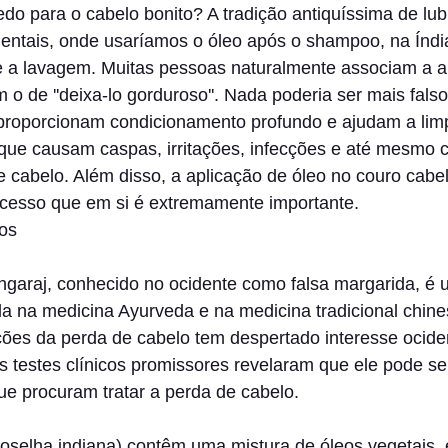
edo para o cabelo bonito? A tradição antiquíssima de lubr
dentais, onde usaríamos o óleo após o shampoo, na Índia
 a lavagem. Muitas pessoas naturalmente associam a a
 o de ''deixa-lo gorduroso''. Nada poderia ser mais fals
proporcionam condicionamento profundo e ajudam a limp
 que causam caspas, irritações, infecções e até mesmo c
e cabelo. Além disso, a aplicação de óleo no couro cab
cesso que em si é extremamente importante.
nos
ingaraj, conhecido no ocidente como falsa margarida, é 
zada na medicina Ayurveda e na medicina tradicional chin
ões da perda de cabelo tem despertado interesse ociden
s testes clínicos promissores revelaram que ele pode s
ue procuram tratar a perda de cabelo.
oselha indiana) contêm uma mistura de óleos vegetais, 