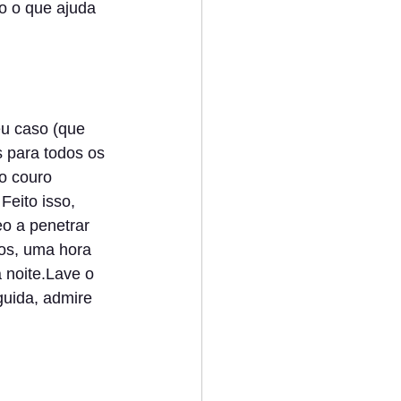
o o que ajuda 
u caso (que 
s para todos os 
o couro 
eito isso, 
o a penetrar 
os, uma hora 
 noite.Lave o 
guida, admire 