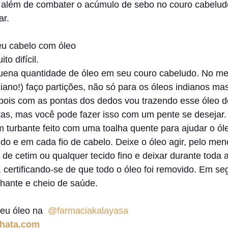
 além de combater o acúmulo de sebo no couro cabelud
r. 
u cabelo com óleo 
o difícil. 
ena quantidade de óleo em seu couro cabeludo. No me
iano!) faço partições, não só para os óleos indianos ma
pois com as pontas dos dedos vou trazendo esse óleo d
as, mas você pode fazer isso com um pente se desejar. F
 turbante feito com uma toalha quente para ajudar o óle
o e em cada fio de cabelo. Deixe o óleo agir, pelo men
de cetim ou qualquer tecido fino e deixar durante toda a
certificando-se de que todo o óleo foi removido. Em se
lhante e cheio de saúde.
eu óleo na  
@farmaciakalayasa
hata.com