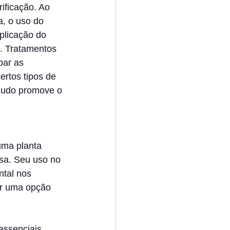
ificação. Ao 
, o uso do 
plicação do 
o. Tratamentos 
ar as 
ertos tipos de 
eludo promove o 
uma planta 
esa. Seu uso no 
tal nos 
er uma opção 
essenciais 