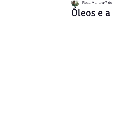
Rosa Mahara
7 de
News Letter- Na mesma Concha
Óleos e a