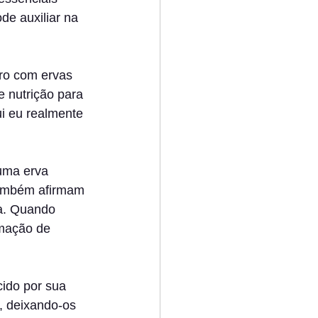
de auxiliar na 
uro com ervas 
e nutrição para 
i eu realmente 
uma erva 
Também afirmam 
a. Quando 
mação de 
ido por sua 
, deixando-os 